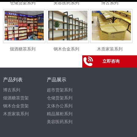
仓储货架系列
美容医药系列
博古系列
烟酒糖茶系列
钢木合金系列
木质家装系列
百度十下，不如咨询一下
立即咨询
产品列表
产品展示
博古系列
超市货架系列
烟酒糖茶货架
仓储货架系列
钢木合金货架
文体办公系列
木质家装系列
精品展柜系列
美容医药系列